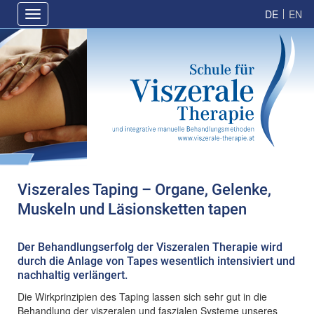
Direkt
Hauptnavigation
Toggle
zum
navigation
Inhalt
Viszerales Taping – Organe, Gelenke,
Muskeln und Läsionsketten tapen
Der Behandlungserfolg der Viszeralen Therapie wird
durch die Anlage von Tapes wesentlich intensiviert und
nachhaltig verlängert.
Die Wirkprinzipien des Taping lassen sich sehr gut in die
Behandlung der viszeralen und faszialen Systeme unseres